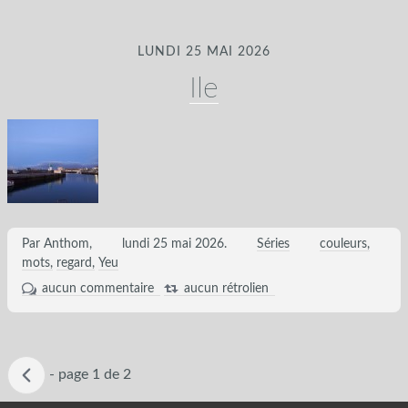
LUNDI 25 MAI 2026
Ile
Par Anthom,
lundi 25 mai 2026
.
Séries
couleurs
mots
regard
Yeu
aucun commentaire
aucun rétrolien
Page
-
page 1 de 2
active