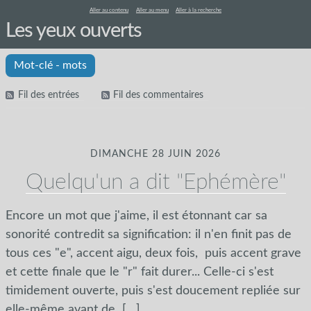
Aller au contenu
Aller au menu
Aller à la recherche
Les yeux ouverts
Mot-clé - mots
Fil des entrées
Fil des commentaires
DIMANCHE 28 JUIN 2026
Quelqu'un a dit "Ephémère"
Encore un mot que j'aime, il est étonnant car sa
sonorité contredit sa signification: il n'en finit pas de
tous ces "e", accent aigu, deux fois, puis accent grave
et cette finale que le "r" fait durer... Celle-ci s'est
timidement ouverte, puis s'est doucement repliée sur
elle-même avant de
[…]