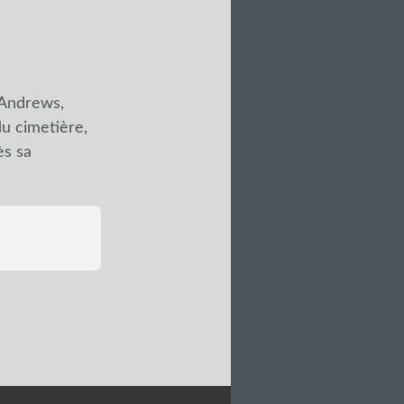
-Andrews,
du cimetière,
ès sa