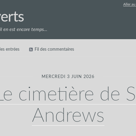
Aller a
erts
l en est encore temps...
des entrées
Fil des commentaires
MERCREDI 3 JUIN 2026
Le cimetière de S
Andrews