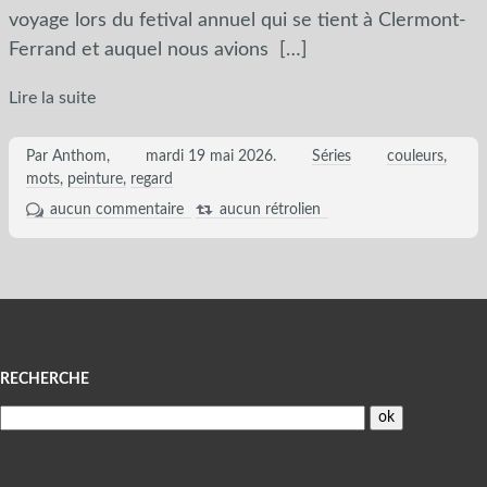
voyage lors du fetival annuel qui se tient à Clermont-
Ferrand et auquel nous avions
[…]
Lire la suite
Par Anthom,
mardi 19 mai 2026
.
Séries
couleurs
mots
peinture
regard
aucun commentaire
aucun rétrolien
Menu
RECHERCHE