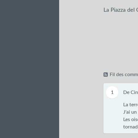
La Piazza del 
Fil des comme
1
De Cin
La terr
J'ai un
Les ois
tornad