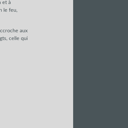
n et à
n le feu,
'accroche aux
ts, celle qui