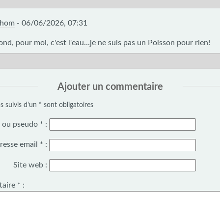
thom
-
06/06/2026, 07:31
nd, pour moi, c'est l'eau...je ne suis pas un Poisson pour rien!
Ajouter un commentaire
 suivis d'un * sont obligatoires
 ou pseudo
*
:
resse email
*
:
Site web :
aire
*
: