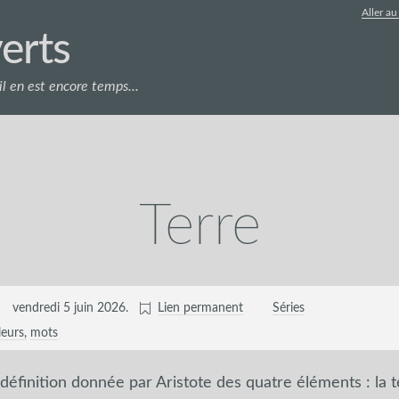
Aller a
erts
l en est encore temps...
Terre
vendredi 5 juin 2026
.
Lien permanent
Séries
leurs
mots
 définition donnée par Aristote des quatre éléments : la 