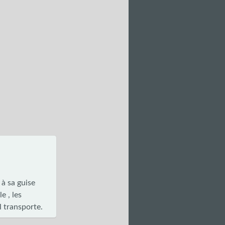
 à sa guise
e , les
l transporte.