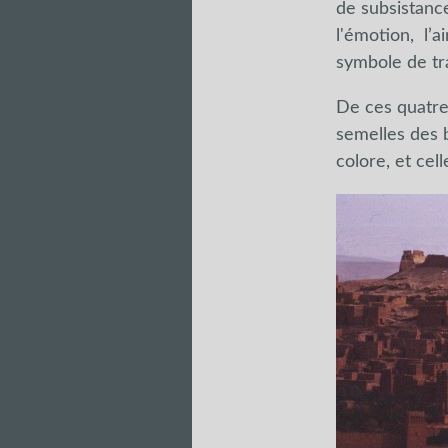
de subsistance 
l'émotion, l’air
symbole de tra
De ces quatre,
semelles des b
colore, et cell