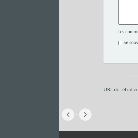
Les commen
Se souv
URL de rétrolie
-