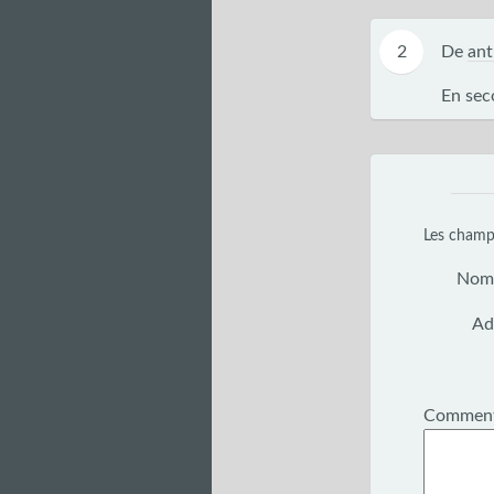
2
De
an
En seco
Les champs
Nom
Ad
Comment