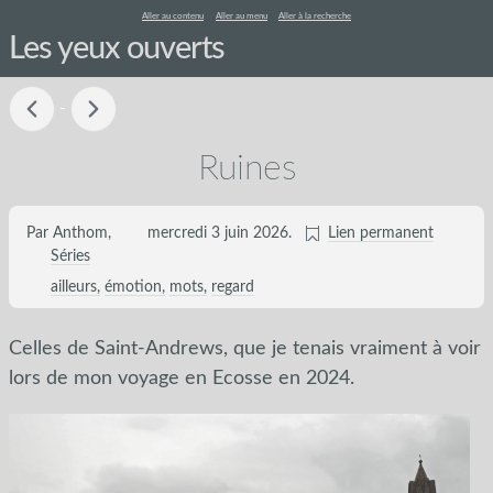
Aller au contenu
Aller au menu
Aller à la recherche
Les yeux ouverts
-
Ruines
Par Anthom,
mercredi 3 juin 2026
.
Lien permanent
Séries
ailleurs
émotion
mots
regard
Celles de Saint-Andrews, que je tenais vraiment à voir
lors de mon voyage en Ecosse en 2024.