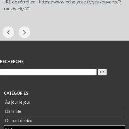
URL de rétrolien : https://www.echolycee.fr/yeuxouverts/?
trackback/30
-
Menu
RECHERCHE
CATÉGORIES
Au jour le jour
Dans l'île
De tout de rien