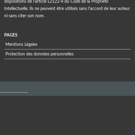
dispositions de l'article L2122-4 du Code de la Propriété
Intellectuelle. Ils ne peuvent être utilisés sans l'accord de leur auteur
ni sans citer son nom.
PAGES
Mentions Légales
Protection des données personnelles
Menu
extra
Haut de page
Informations