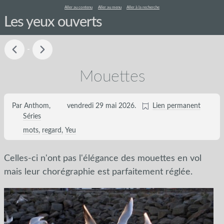
Aller au contenu
Aller au menu
Aller à la recherche
Les yeux ouverts
-
Mouettes
Par Anthom,
vendredi 29 mai 2026
.
Lien permanent
Séries
mots
regard
Yeu
Celles-ci n'ont pas l'élégance des mouettes en vol
mais leur chorégraphie est parfaitement réglée.