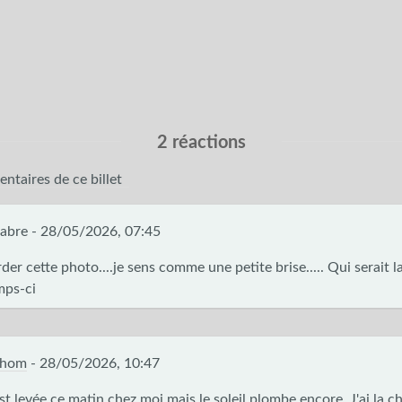
2 réactions
ntaires de ce billet
abre -
28/05/2026, 07:45
der cette photo....je sens comme une petite brise..... Qui serait 
mps-ci
thom
-
28/05/2026, 10:47
est levée ce matin chez moi mais le soleil plombe encore. J'ai la 