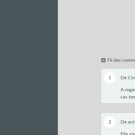
Fil des comme
1
De Cin
A regar
ces te
2
De
an
Elle s'