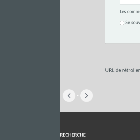
Les commen
Se souv
URL de rétrolie
-
Menu
RECHERCHE