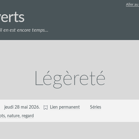
Aller a
erts
l en est encore temps...
Légèreté
jeudi 28 mai 2026
.
Lien permanent
Séries
ots
nature
regard