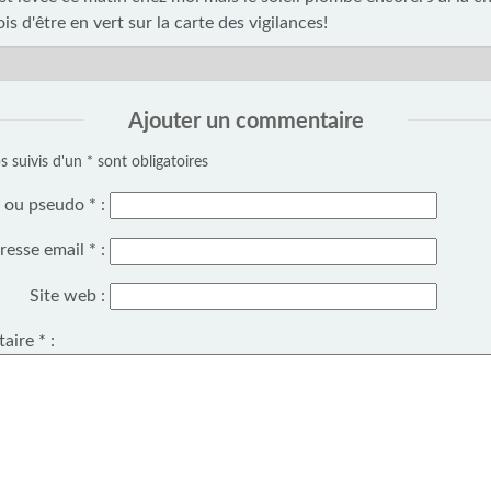
is d'être en vert sur la carte des vigilances!
Ajouter un commentaire
 suivis d'un * sont obligatoires
 ou pseudo
*
:
resse email
*
:
Site web :
aire
*
: