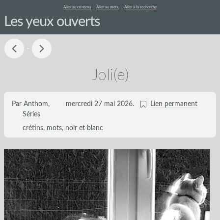
Aller au contenu
Aller au menu
Aller à la recherche
Les yeux ouverts
-
Joli(e)
Par Anthom,
mercredi 27 mai 2026
.
Lien permanent
Séries
crétins
mots
noir et blanc