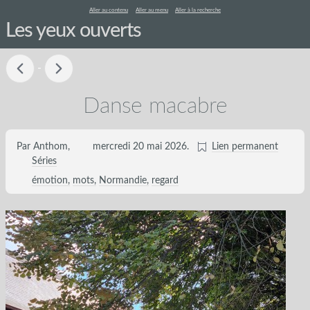
Aller au contenu
Aller au menu
Aller à la recherche
Les yeux ouverts
-
Danse macabre
Par Anthom,
mercredi 20 mai 2026
.
Lien permanent
Séries
émotion
mots
Normandie
regard