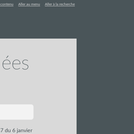
u contenu
Aller au menu
Aller à la recherche
nées
7 du 6 janvier