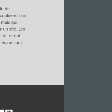
le de
n cookie est un
, mais qui
r un site. Les
ite, et ont
les ne sont