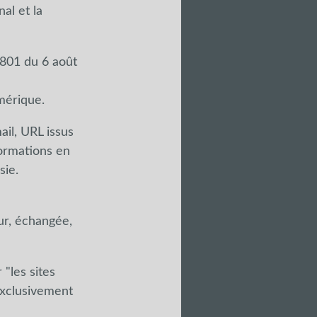
al et la
-801 du 6 août
mérique.
il, URL issus
formations en
sie.
eur, échangée,
 "les sites
exclusivement