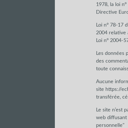
1978, la loi n
Directive Eur
Loi n° 78-17 
2004 relative 
Loi n° 2004-5
Les données p
des commentair
toute connaiss
Aucune informa
site
https://e
transférée, c
Le site n’est 
web diffusant
personnelle"