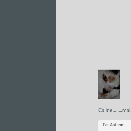
Caline... ....m
Par Anthom,