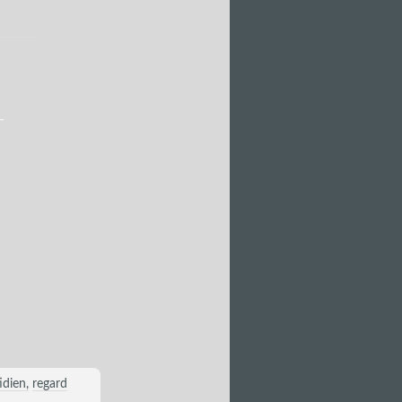
n
idien
regard