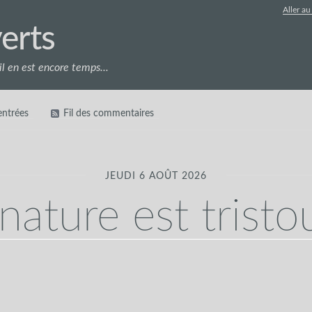
Aller a
erts
l en est encore temps...
 entrées
Fil des commentaires
JEUDI 6 AOÛT 2026
nature est trist