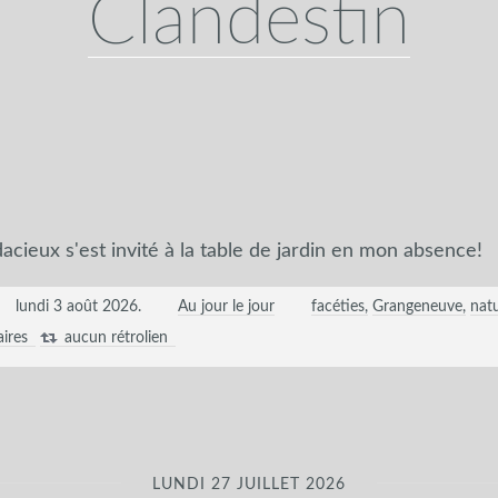
Clandestin
acieux s'est invité à la table de jardin en mon absence!
lundi 3 août 2026
.
Au jour le jour
facéties
Grangeneuve
nat
ires
aucun rétrolien
LUNDI 27 JUILLET 2026