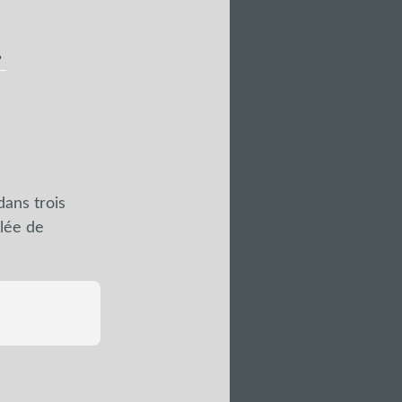
!
dans trois
blée de