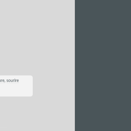
ure
sourire